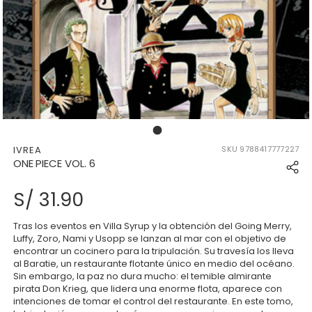
177352419518720_17735241953
IVREA
SKU
9788417777227
ONE PIECE VOL. 6
S/ 31.90
Tras los eventos en Villa Syrup y la obtención del Going Merry,
Luffy, Zoro, Nami y Usopp se lanzan al mar con el objetivo de
encontrar un cocinero para la tripulación. Su travesía los lleva
al Baratie, un restaurante flotante único en medio del océano.
Sin embargo, la paz no dura mucho: el temible almirante
pirata Don Krieg, que lidera una enorme flota, aparece con
intenciones de tomar el control del restaurante. En este tomo,