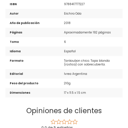
ISBN
9788417777227
Autor
Eiichiro Oda
Año de publicación
2018
Páginas
Aproximadamente 192 páginas
Tomo
6
Idioma
Español
Formato
Tankoubon chico. Tapa blanda 
(rústica) con sobrecubierta.
Editorial
Ivrea Argentina
Peso del producto
210g
Dimensiones
17 x 11.5 x 1.5 cm
Opiniones de clientes
0.0 de 5 estrellas