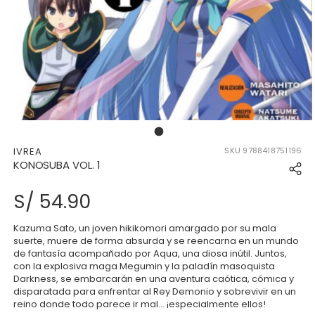
177077159494304_17707715943
IVREA
SKU
9788418751196
KONOSUBA VOL. 1
S/ 54.90
Kazuma Sato, un joven hikikomori amargado por su mala
suerte, muere de forma absurda y se reencarna en un mundo
de fantasía acompañado por Aqua, una diosa inútil. Juntos,
con la explosiva maga Megumin y la paladín masoquista
Darkness, se embarcarán en una aventura caótica, cómica y
disparatada para enfrentar al Rey Demonio y sobrevivir en un
reino donde todo parece ir mal… ¡especialmente ellos!