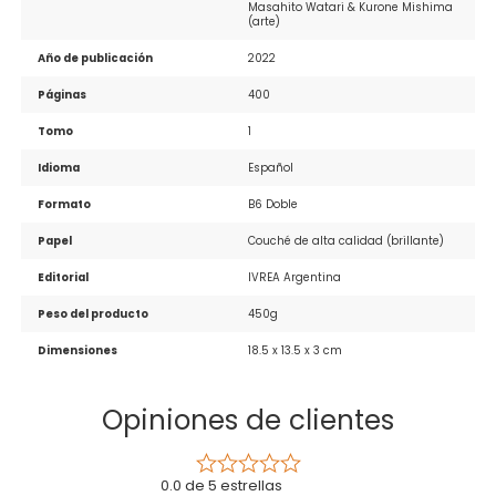
Masahito Watari & Kurone Mishima 
(arte)
Año de publicación
2022
Páginas
400
Tomo
1
Idioma
Español
Formato
B6 Doble
Papel
Couché de alta calidad (brillante)
Editorial
IVREA Argentina
Peso del producto
450g
Dimensiones
18.5 x 13.5 x 3 cm
Opiniones de clientes
0.0 de 5 estrellas