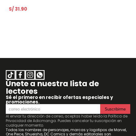
S/ 31.90
Únete a nuestra lista de
lectores
Sé el primero en recibir ofertas especiales y
promociones.
Suscribirme
Al enviar tu dirección de correo, aceptas haber leído la
Política de
Privacidad de Adicmanga
. Puedes cancelar tu suscripción en
cualquier momento.
Todos los nombres de personajes, marcas y logotipos de Marvel,
One Piece, Shueisha, DC Comics y demás editoriales son