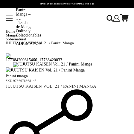
HASTA UN 10% DE DESCUENTO EN TUS COMPRAS WEB 🛒 📦
OLVER
Home
Manga
Sobrenatural
JUJUTSU KAISEN Vol. 21 / Panini Manga
177384200315466_17738420033
Panini manga
SKU
9786076368145
JUJUTSU KAISEN VOL. 21 / PANINI MANGA