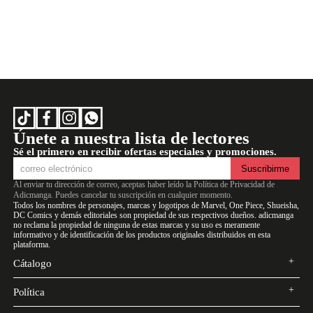
Únete a nuestra lista de lectores
Sé el primero en recibir ofertas especiales y promociones.
Suscribirme
Al enviar tu dirección de correo, aceptas haber leído la
Política de Privacidad de
Adicmanga
. Puedes cancelar tu suscripción en cualquier momento.
Todos los nombres de personajes, marcas y logotipos de Marvel, One Piece, Shueisha,
DC Comics y demás editoriales son propiedad de sus respectivos dueños. adicmanga
no reclama la propiedad de ninguna de estas marcas y su uso es meramente
informativo y de identificación de los productos originales distribuidos en esta
plataforma.
Cátalogo
Open
Close
Política
Menu
Menu