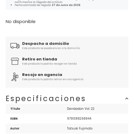
confirmemos la llegada del artículo.
Fecha estimada de llegada
27 de Junio de 2026
No disponible
Despacho a domicilio
Este producto se puede enviar a tu domicilio
Retiro en tienda
Este producto lo podrás recoger en tienda
Recojo en agencia
Este producto lo podrás retirar en una agencia
Especificaciones
Título
ISBN
9791388298844
Autor
Tatsuki Fujimoto