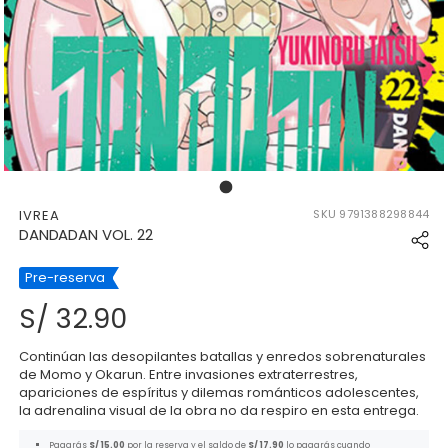
177982924983486_17798292493
IVREA
SKU
9791388298844
DANDADAN VOL. 22
Pre-reserva
S/ 32.90
Continúan las desopilantes batallas y enredos sobrenaturales
de Momo y Okarun. Entre invasiones extraterrestres,
apariciones de espíritus y dilemas románticos adolescentes,
la adrenalina visual de la obra no da respiro en esta entrega.
Pagarás
S/ 15.00
por la reserva y el saldo de
S/ 17.90
lo pagarás cuando