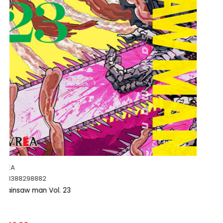
PANINI MANGA
9786076368145
JUJUTSU KAISEN Vol. 21 / Panini Manga