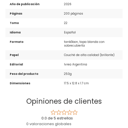
Año de publicación
2026
Páginas
200 páginas
Tomo
22
Idioma
Español
Formato
tankōbon, tapa blanda con 
sobrecubierta
Papel
Couché de alta calidad (brillante)
Editorial
Ivrea Argentina
Peso del producto
250g
Dimensiones
17.5 x 12.8 x 1.7 cm
Opiniones de clientes
0.0 de 5 estrellas
0 valoraciones globales