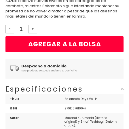
Suzuki alcanza nuevos niveles en las coreografías de
combate, mientras Sakamoto sigue intentando mantener su
promesa de no volver a matar a pesar de que los asesinos
más letales del mundo lo tienen en la mira.
-
+
AGREGAR A LA BOLSA
Despacho a domicilio
Este producto se puede enviar a tu domicilio
Especificaciones
Título
Sakamoto Days Vol. 14
ISBN
9791387619947
Autor
Masami Kurumada (Historia 
original) y Shiori Teshirogi (Guion y 
dibujo).