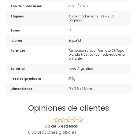
Año de publicación
2025 / 2026
Páginas
Aproximadamente 192 - 200 
páginas.
Tomo
14
Idioma
Español
Formato
Tankoubon chico (Formato C). Tapa 
blanda (rústica) con sobrecubierta 
brillante.
Editorial
Ivrea Argentina
Peso del producto
210g
Dimensiones
17 x 11.5 x 1.5 cm
Opiniones de clientes
0.0 de 5 estrellas
0 valoraciones globales