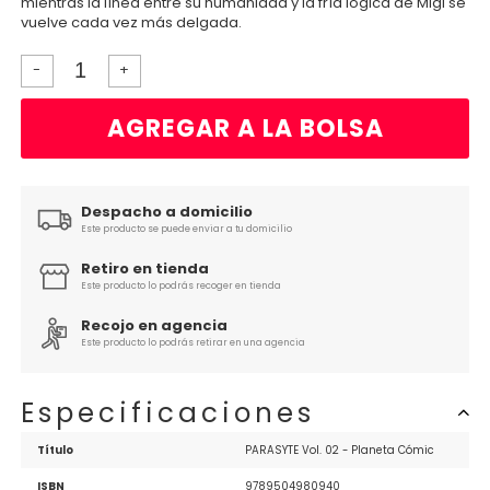
mientras la línea entre su humanidad y la fría lógica de Migi se
vuelve cada vez más delgada.
-
+
AGREGAR A LA BOLSA
Despacho a domicilio
Este producto se puede enviar a tu domicilio
Retiro en tienda
Este producto lo podrás recoger en tienda
Recojo en agencia
Este producto lo podrás retirar en una agencia
Especificaciones
Título
PARASYTE Vol. 02 - Planeta Cómic
ISBN