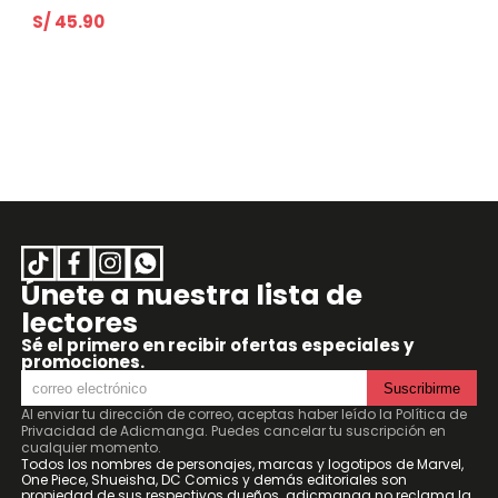
S/ 45.90
Únete a nuestra lista de
lectores
Sé el primero en recibir ofertas especiales y
promociones.
Suscribirme
Al enviar tu dirección de correo, aceptas haber leído la
Política de
Privacidad de Adicmanga
. Puedes cancelar tu suscripción en
cualquier momento.
Todos los nombres de personajes, marcas y logotipos de Marvel,
One Piece, Shueisha, DC Comics y demás editoriales son
propiedad de sus respectivos dueños. adicmanga no reclama la