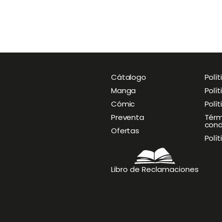
Cátalogo
O
Polít
p
Manga
Polí
e
Cómic
Polí
n
M
Preventa
Térm
cond
e
Ofertas
n
Polí
u
Libro de Reclamaciones