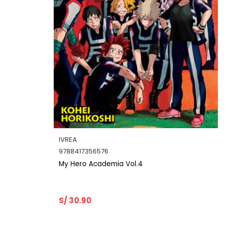
IVREA
6
9788417356026
emia Vol.4
My Hero Academia V
S/ 30.90