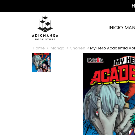
H
INICIO
MA
Home
Manga
Shonen
My Hero Academia Vol