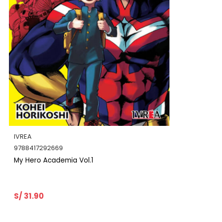
IVREA
9788417356576
My Hero Academia Vol.4
S/ 30.90