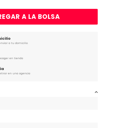
EGAR A LA BOLSA
cilio
nviar a tu domicilio
recoger en tienda
ia
retirar en una agencia