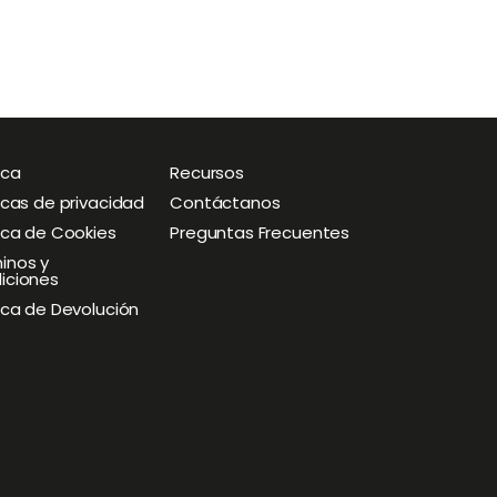
ica
O
Recursos
O
p
p
ticas de privacidad
Contáctanos
e
e
tica de Cookies
Preguntas Frecuentes
n
n
M
M
inos y
iciones
e
e
n
n
tica de Devolución
u
u