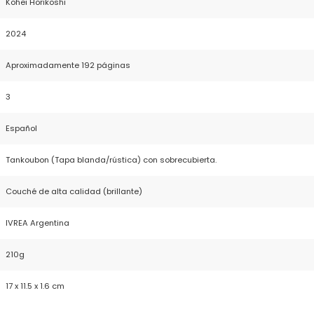
Kōhei Horikoshi
2024
Aproximadamente 192 páginas
3
Español
Tankoubon (Tapa blanda/rústica) con sobrecubierta.
Couché de alta calidad (brillante)
IVREA Argentina
210g
17 x 11.5 x 1.6 cm