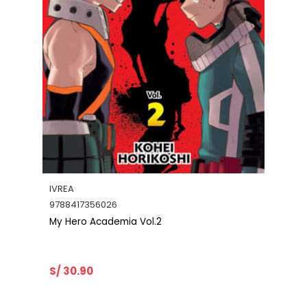
IVREA
9788417292669
ol.2
My Hero Academia Vol.1
S/ 31.90