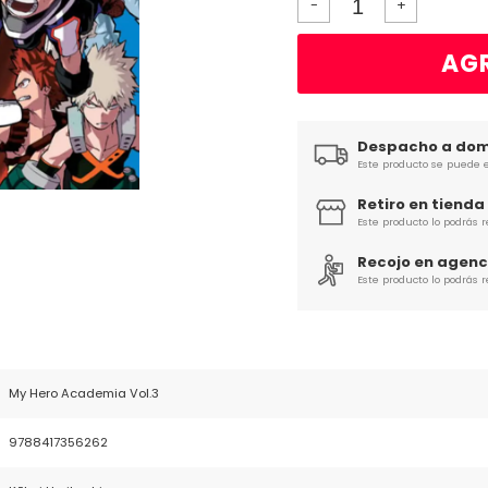
-
+
AGR
Despacho a domi
Este producto se puede e
Retiro en tienda
Este producto lo podrás 
Recojo en agenc
Este producto lo podrás 
My Hero Academia Vol.3
9788417356262