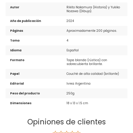
Autor
Rikito Nakamura (Historia) y Yukiko 
Nozawa (Dibujo).
Año de publicación
2024
Páginas
Aproximadamente 200 páginas.
Tomo
4
Idioma
Español
Formato
Tapa blanda (rústica) con 
sobrecubierta brillante.
Papel
Couché de alta calidad (brillante)
Editorial
Ivrea Argentina
Peso del producto
250g
Dimensiones
18 x 13 x 1.5 cm
Opiniones de clientes