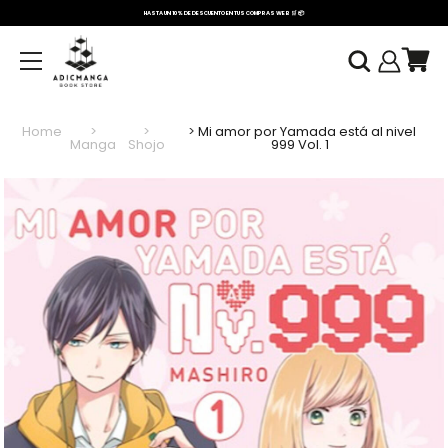
HASTA UN 10% DE DESCUENTO EN TUS COMPRAS WEB 🛒 📦
OLVER
Home
Mi amor por Yamada está al nivel
Manga
Shojo
999 Vol. 1