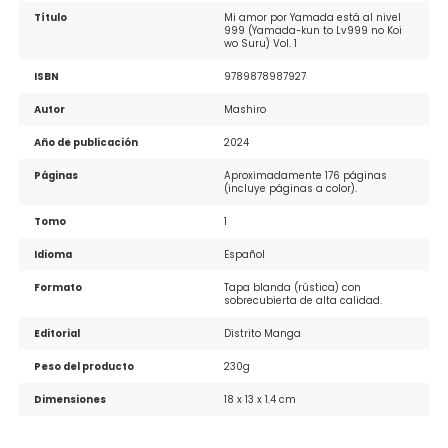
Título
Mi amor por Yamada está al nivel 
999 (Yamada-kun to Lv999 no Koi 
wo Suru) Vol. 1
ISBN
9789878987927
Autor
Mashiro
Año de publicación
2024
Páginas
Aproximadamente 176 páginas 
(incluye páginas a color).
Tomo
1
Idioma
Español
Formato
Tapa blanda (rústica) con 
sobrecubierta de alta calidad.
Editorial
Distrito Manga
Peso del producto
230g
Dimensiones
18 x 13 x 1.4 cm