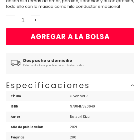
desarrolla temas de amor, pérdida, sanación y autoexpresión,
todo ello con la música como hilo conductor emocional
-
+
AGREGAR A LA BOLSA
Despacho a domicilio
Este producto se puede enviar a tu domicilio
Especificaciones
Título
Given vol. 3
ISBN
9788417820640
Autor
Natsuki Kizu
Año de publicación
2021
Páginas
200