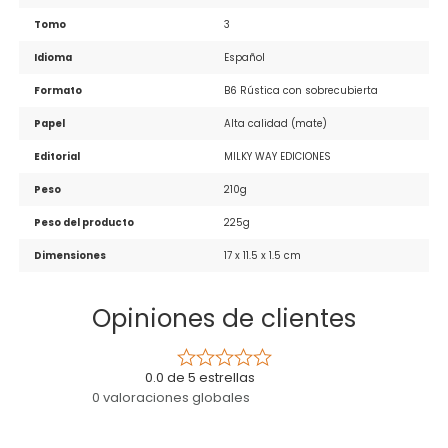
Tomo
3
Idioma
Español
Formato
B6 Rústica con sobrecubierta
Papel
Alta calidad (mate)
Editorial
MILKY WAY EDICIONES
Peso
210g
Peso del producto
225g
Dimensiones
17 x 11.5 x 1.5 cm
Opiniones de clientes
0.0 de 5 estrellas
0 valoraciones globales