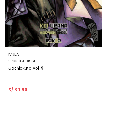
IVREA
9791387547929
Gachiakuta Vol. 8
S/ 30.90