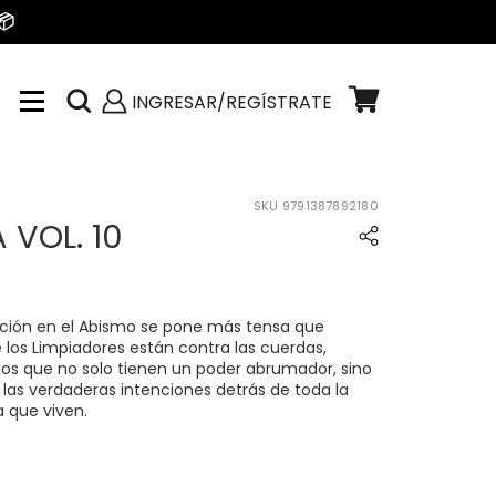
📦
INGRESAR/REGÍSTRATE
SKU
9791387892180
VOL. 10
uación en el Abismo se pone más tensa que
e los Limpiadores están contra las cuerdas,
s que no solo tienen un poder abrumador, sino
las verdaderas intenciones detrás de toda la
a que viven.