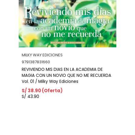
IVREA
9791387691561
MIA DE
Gachiakuta Vol. 9
 RECUERDA
S/ 30.90