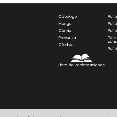
Cátalogo
O
Polít
p
Manga
Polí
e
Cómic
Polí
n
M
Preventa
Térm
cond
e
Ofertas
n
Polí
u
Libro de Reclamaciones