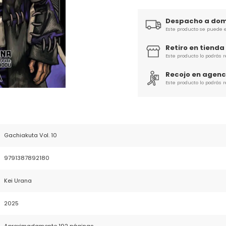
Despacho a domi
Este producto se puede e
Retiro en tienda
Este producto lo podrás 
Recojo en agenc
Este producto lo podrás 
Gachiakuta Vol. 10
9791387892180
Kei Urana
2025