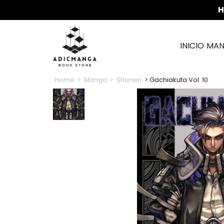
H
INICIO
MA
Home
Manga
Shonen
Gachiakuta Vol. 10