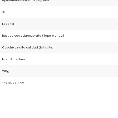
Aproximadamente 192 páginas
10
Español
Rústica con sobrecubierta (Tapa blanda)
Couché de alta calidad (brillante)
Ivrea Argentina
210g
17 x 11.5 x 1.6 cm