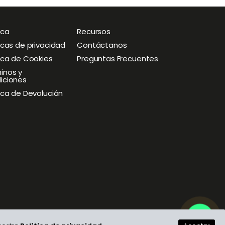
ica
O
Recursos
O
p
p
ticas de privacidad
Contáctanos
e
e
tica de Cookies
Preguntas Frecuentes
n
n
M
M
inos y
iciones
e
e
n
n
tica de Devolución
u
u