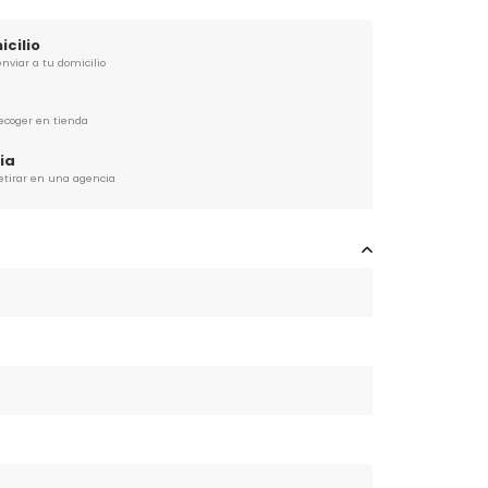
cilio
nviar a tu domicilio
recoger en tienda
ia
retirar en una agencia