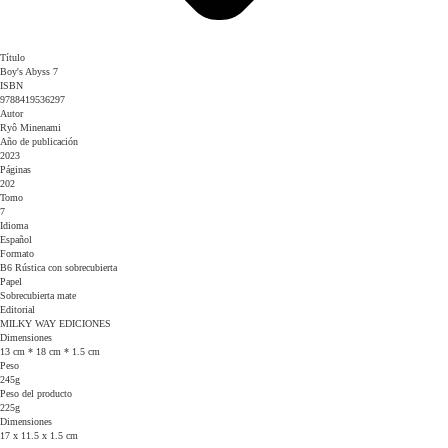
Título
Boy's Abyss 7
ISBN
9788419536297
Autor
Ryô Minenami
Año de publicación
2023
Páginas
202
Tomo
7
Idioma
Español
Formato
B6 Rústica con sobrecubierta
Papel
Sobrecubierta mate
Editorial
MILKY WAY EDICIONES
Dimensiones
13 cm * 18 cm * 1.5 cm
Peso
245g
Peso del producto
225g
Dimensiones
17 x 11.5 x 1.5 cm