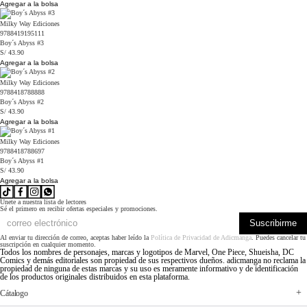
Agregar a la bolsa
Milky Way Ediciones
9788419195111
Boy´s Abyss #3
S/ 43.90
Agregar a la bolsa
Milky Way Ediciones
9788418788888
Boy´s Abyss #2
S/ 43.90
Agregar a la bolsa
Milky Way Ediciones
9788418788697
Boy´s Abyss #1
S/ 43.90
Agregar a la bolsa
Únete a nuestra lista de lectores
Sé el primero en recibir ofertas especiales y promociones.
Suscribirme
Al enviar tu dirección de correo, aceptas haber leído la
Política de Privacidad de Adicmanga
. Puedes cancelar tu
suscripción en cualquier momento.
Todos los nombres de personajes, marcas y logotipos de Marvel, One Piece, Shueisha, DC
Comics y demás editoriales son propiedad de sus respectivos dueños. adicmanga no reclama la
propiedad de ninguna de estas marcas y su uso es meramente informativo y de identificación
de los productos originales distribuidos en esta plataforma.
Cátalogo