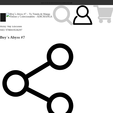
Home
HASTA UN 10% DE DESCUENTO EN TUS COMPRAS WEB 🛒 📦
Manga
Tragedia
Boy´s Abyss #7
177034784490460_17703478443
Milky Way Ediciones
SKU
9788419536297
Boy´s Abyss #7