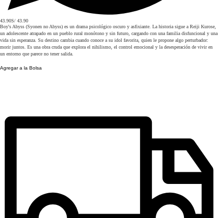
43.90
S/ 43.90
Boy's Abyss (Syonen no Abyss) es un drama psicológico oscuro y asfixiante. La historia sigue a Reiji Kurose,
un adolescente atrapado en un pueblo rural monótono y sin futuro, cargando con una familia disfuncional y una
vida sin esperanza. Su destino cambia cuando conoce a su idol favorita, quien le propone algo perturbador:
morir juntos. Es una obra cruda que explora el nihilismo, el control emocional y la desesperación de vivir en
un entorno que parece no tener salida.
Agregar a la Bolsa