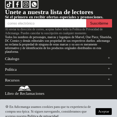
Únete a nuestra lista de lectores
Sé el primero en recibir ofertas especiales y promociones.
Suscribirme
Al enviar tu dirección de correo, aceptas haber leído la
Política de Privacidad de
Adicmanga
. Puedes cancelar tu suscripción en cualquier momento.
Todos los nombres de personajes, marcas y logotipos de Marvel, One Piece, Shueisha,
DC Comics y demás editoriales son propiedad de sus respectivos dueños. adicmanga
no reclama la propiedad de ninguna de estas marcas y su uso es meramente
informativo y de identificación de los productos originales distribuidos en esta
plataforma.
Cátalogo
Open
Close
Política
Menu
Menu
Open
Close
Recursos
Menu
Menu
Open
Close
Menu
Menu
Libro de Reclamaciones
🍪 En Adicmanga usamos cookies para que tu experiencia de
compra sea épica. Si sigues navegando, consideramos que
Aceptar
Copyright © 2026. RUC 10764063339 ADICMANGA BOOK STORE.
aceptas nuestra
Política de privacidad
.
Desarrollado con
indepho.com