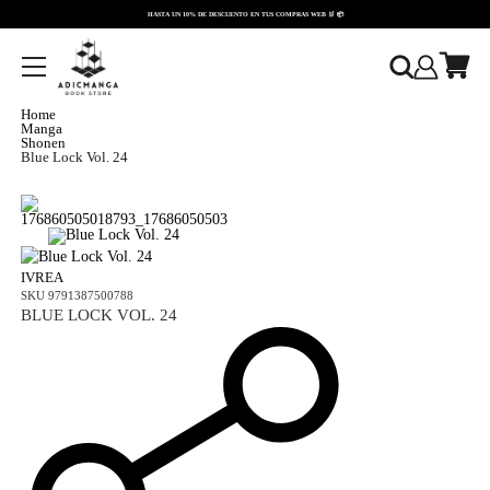
HASTA UN 10% DE DESCUENTO EN TUS COMPRAS WEB 🛒 📦
OLVER
Home
Manga
Shonen
Blue Lock Vol. 24
176860505018793_17686050503
IVREA
SKU
9791387500788
BLUE LOCK VOL. 24